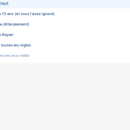
 DayZ
 a 13 ans (et vous l'avez ignoré)
e (littéralement)
im Rayan
 toutes les règles
s les jeux vidéo
us choquant de Rockstar ? - Le scandale BULLY
e plus moche de Steam
du RÊVE tourne au CAUCHEMAR
pendant 8 heures
it… à tort
umiliés par un jeu vidéo
ire - Final Fantasy 8