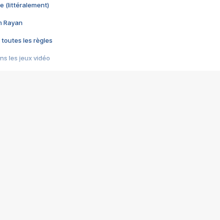
e (littéralement)
im Rayan
 toutes les règles
s les jeux vidéo
us choquant de Rockstar ? - Le scandale BULLY
e plus moche de Steam
du RÊVE tourne au CAUCHEMAR
pendant 8 heures
it… à tort
umiliés par un jeu vidéo
ire - Final Fantasy 8
ti un empire - Age of Empires
story DOFUS