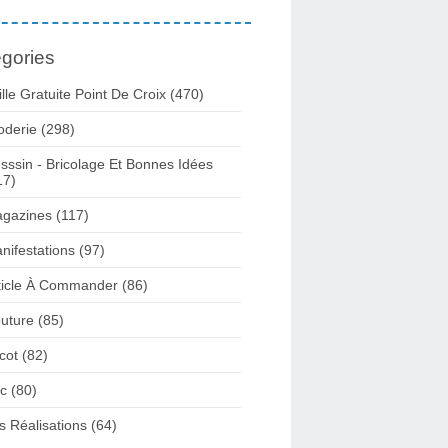
gories
ille Gratuite Point De Croix
(470)
oderie
(298)
sssin - Bricolage Et Bonnes Idées
17)
gazines
(117)
nifestations
(97)
ticle À Commander
(86)
uture
(85)
icot
(82)
c
(80)
s Réalisations
(64)