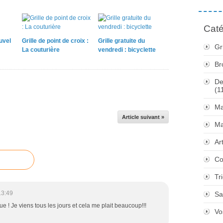
Caté
uvel
Grille de point de croix :
Grille gratuite du
Gr
La couturière
vendredi : bicyclette
Br
De
(1
Ma
Article suivant »
Ma
Ar
Co
Tr
13:49
Sa
e ! Je viens tous les jours et cela me plait beaucoup!!!
Vo