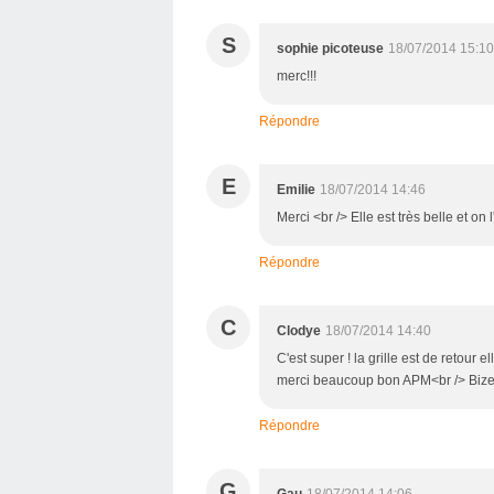
S
sophie picoteuse
18/07/2014 15:10
merc!!!
Répondre
E
Emilie
18/07/2014 14:46
Merci <br /> Elle est très belle et on
Répondre
C
Clodye
18/07/2014 14:40
C'est super ! la grille est de retour 
merci beaucoup bon APM<br /> Biz
Répondre
G