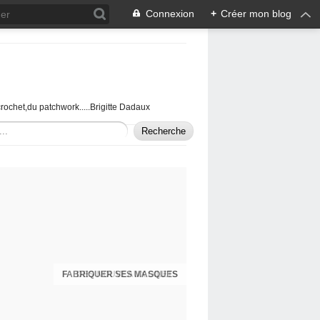
Connexion
+
Créer mon blog
u crochet,du patchwork.....Brigitte Dadaux
DES NOUVEAUX GILETS