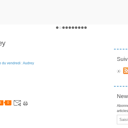
ey
Suiv
News
t
0
Abonne
article
Email