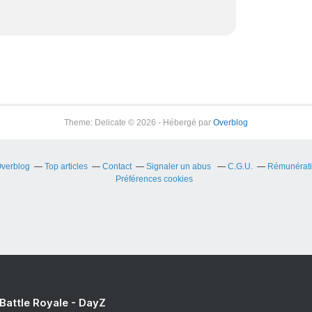
Theme: Delicate © 2026 - Hébergé par
Overblog
Overblog
Top articles
Contact
Signaler un abus
C.G.U.
Rémunératio
Préférences cookies
 Battle Royale - DayZ