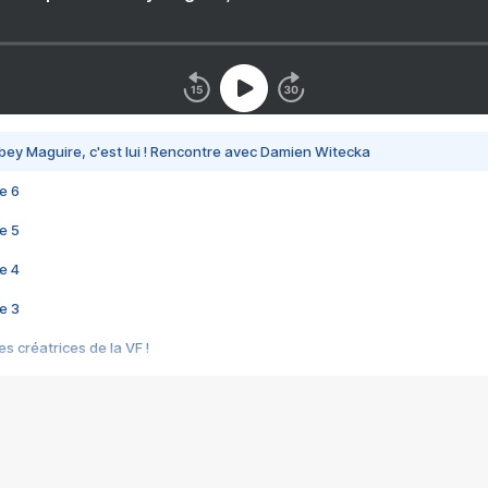
bey Maguire, c'est lui ! Rencontre avec Damien Witecka
e 6
e 5
e 4
e 3
s créatrices de la VF !
e 2
e 1
e Mektoub My Love arrive enfin ! Rencontre avec Shaïn Boumedine et Sal