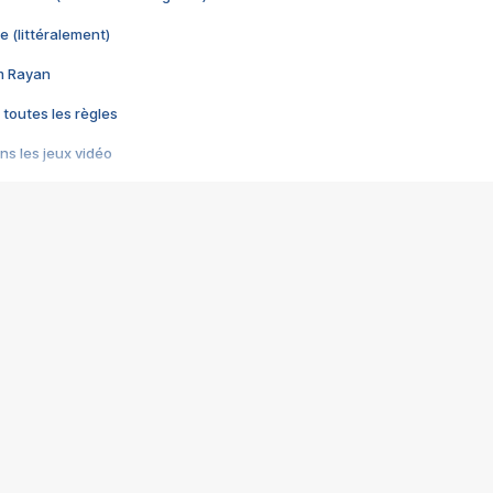
e (littéralement)
im Rayan
 toutes les règles
s les jeux vidéo
us choquant de Rockstar ? - Le scandale BULLY
e plus moche de Steam
du RÊVE tourne au CAUCHEMAR
pendant 8 heures
it… à tort
umiliés par un jeu vidéo
ire - Final Fantasy 8
ti un empire - Age of Empires