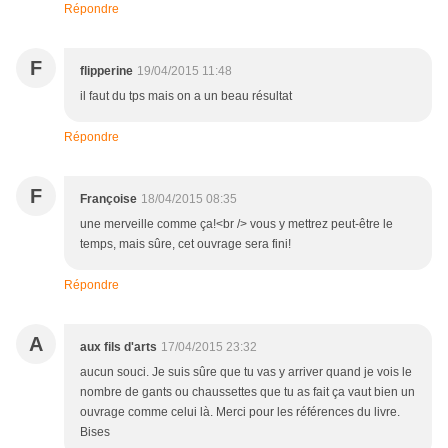
Répondre
F
flipperine
19/04/2015 11:48
il faut du tps mais on a un beau résultat
Répondre
F
Françoise
18/04/2015 08:35
une merveille comme ça!<br /> vous y mettrez peut-être le
temps, mais sûre, cet ouvrage sera fini!
Répondre
A
aux fils d'arts
17/04/2015 23:32
aucun souci. Je suis sûre que tu vas y arriver quand je vois le
nombre de gants ou chaussettes que tu as fait ça vaut bien un
ouvrage comme celui là. Merci pour les références du livre.
Bises