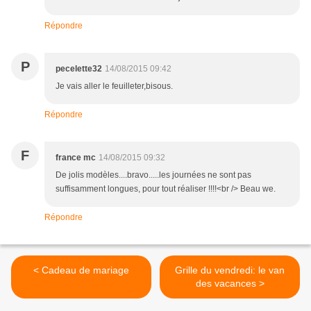
Répondre
P
pecelette32
14/08/2015 09:42
Je vais aller le feuilleter,bisous.
Répondre
F
france mc
14/08/2015 09:32
De jolis modèles....bravo.....les journées ne sont pas
suffisamment longues, pour tout réaliser !!!!<br /> Beau we.
Répondre
< Cadeau de mariage
Grille du vendredi: le van
des vacances >