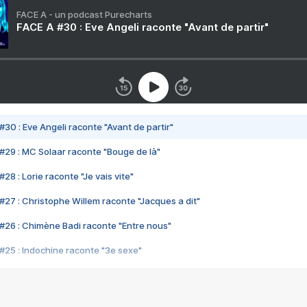
FACE A - un podcast Purecharts
FACE A #30 : Eve Angeli raconte "Avant de partir"
#30 : Eve Angeli raconte "Avant de partir"
#29 : MC Solaar raconte "Bouge de là"
28 : Lorie raconte "Je vais vite"
#27 : Christophe Willem raconte "Jacques a dit"
#26 : Chimène Badi raconte "Entre nous"
#25 : Indochine raconte "3e sexe"
#24 : Zaho raconte "C'est chelou"
#23 : Patrick Bruel raconte "Au café des délices"