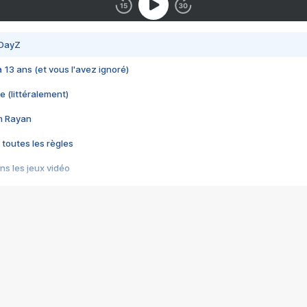
 DayZ
 a 13 ans (et vous l'avez ignoré)
e (littéralement)
im Rayan
 toutes les règles
s les jeux vidéo
us choquant de Rockstar ? - Le scandale BULLY
e plus moche de Steam
du RÊVE tourne au CAUCHEMAR
pendant 8 heures
it… à tort