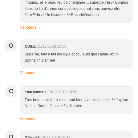
images.. et le beau feu de cheminée ... superbe.<br /> Bonnes
fêtes de fin d'année sur des sièges dont vous pouvez être
fière !!<br /> Un bisou<br /> RosadeGranada
Répondre
O
ODILE
15/12/2016 10:53
Superbe, tout à fait les style et couleurs que j'aime.<br />
Bonne fin d'année
Répondre
C
charbonnais
15/12/2016 10:50
Très beau travail.Le tissu rend bien avec le bois.<br /> Joyeux
Noël et Bonne fêtes de fin d'année
Répondre
D
D@ny66
15/12/2016 10:48