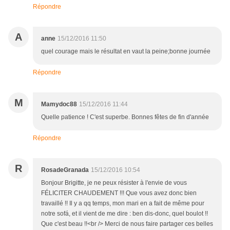
Répondre
A
anne
15/12/2016 11:50
quel courage mais le résultat en vaut la peine;bonne journée
Répondre
M
Mamydoc88
15/12/2016 11:44
Quelle patience ! C'est superbe. Bonnes fêtes de fin d'année
Répondre
R
RosadeGranada
15/12/2016 10:54
Bonjour Brigitte, je ne peux résister à l'envie de vous
FÉLICITER CHAUDEMENT !!! Que vous avez donc bien
travaillé !! Il y a qq temps, mon mari en a fait de même pour
notre sofá, et il vient de me dire : ben dis-donc, quel boulot !!
Que c'est beau !!<br /> Merci de nous faire partager ces belles