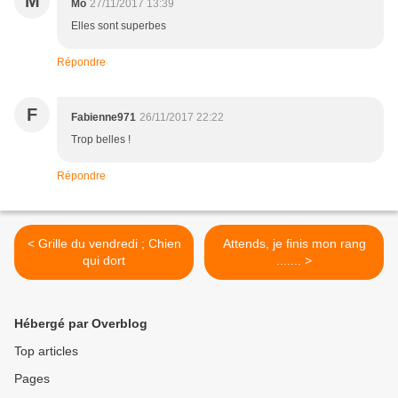
M
Mo
27/11/2017 13:39
Elles sont superbes
Répondre
F
Fabienne971
26/11/2017 22:22
Trop belles !
Répondre
< Grille du vendredi ; Chien
Attends, je finis mon rang
qui dort
....... >
Hébergé par Overblog
Top articles
Pages