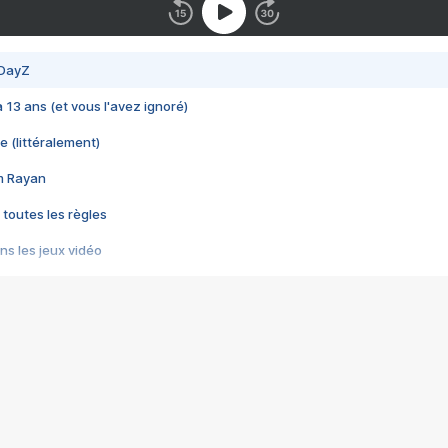
 DayZ
 a 13 ans (et vous l'avez ignoré)
e (littéralement)
im Rayan
 toutes les règles
s les jeux vidéo
us choquant de Rockstar ? - Le scandale BULLY
e plus moche de Steam
du RÊVE tourne au CAUCHEMAR
pendant 8 heures
it… à tort