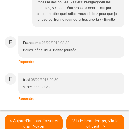
impasse des bouleaux 60400 brétigny)pour les
lingettes, 6 € pour l'étui brosse à dent. il faut par
contre me dire quel article vous désirez pour que je
le réserve. Bonne journée, à très vite<br /> Brigitte
F
France mc
08/02/2018 08:32
Belles idées.<br /> Bonne journée
Répondre
F
fred
08/02/2018 05:30
super idée bravo
Répondre
< Aujourd'hui aux Faiseurs
V'la le beau temps, v'la le
d'art Noyon
joli vent ! >