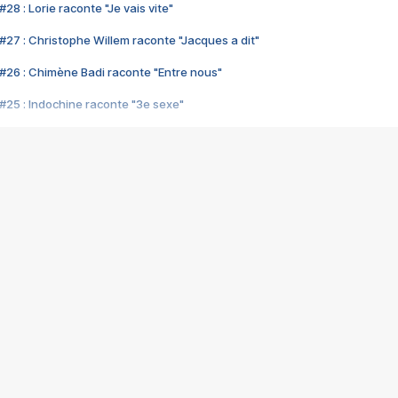
28 : Lorie raconte "Je vais vite"
#27 : Christophe Willem raconte "Jacques a dit"
#26 : Chimène Badi raconte "Entre nous"
#25 : Indochine raconte "3e sexe"
#24 : Zaho raconte "C'est chelou"
#23 : Patrick Bruel raconte "Au café des délices"
#22 : Kyo raconte "Le chemin"
#21 : Nolwenn Leroy raconte "Cassé"
#20 : Patrick Hernandez raconte "Born to be alive"
#19 : Lorie raconte "Près de moi"
#18 : Michael Jones raconte "A nos actes manqués" (avec Jean-Jacque
#17 : Khaled raconte "Aïcha"
#16 : Corneille raconte "Parce qu'on vient de loin"