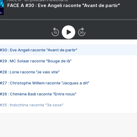
FACE A #30 : Eve Angeli raconte "Avant de partir"
#30 : Eve Angeli raconte "Avant de partir"
#29 : MC Solaar raconte "Bouge de là"
28 : Lorie raconte "Je vais vite"
#27 : Christophe Willem raconte "Jacques a dit"
#26 : Chimène Badi raconte "Entre nous"
#25 : Indochine raconte "3e sexe"
#24 : Zaho raconte "C'est chelou"
#23 : Patrick Bruel raconte "Au café des délices"