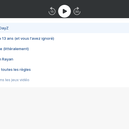
 DayZ
 a 13 ans (et vous l'avez ignoré)
e (littéralement)
im Rayan
 toutes les règles
s les jeux vidéo
us choquant de Rockstar ? - Le scandale BULLY
e plus moche de Steam
du RÊVE tourne au CAUCHEMAR
pendant 8 heures