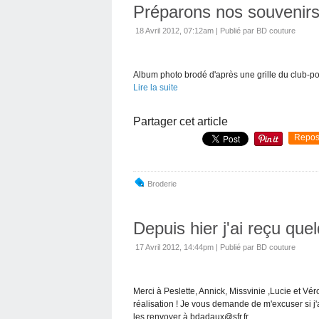
Préparons nos souvenirs.
18 Avril 2012, 07:12am
|
Publié par BD couture
Album photo brodé d'après une grille du club-po
Lire la suite
Partager cet article
Repos
Broderie
Depuis hier j'ai reçu que
17 Avril 2012, 14:44pm
|
Publié par BD couture
Merci à Peslette, Annick, Missvinie ,Lucie et Vé
réalisation ! Je vous demande de m'excuser si j'ai
les renvoyer à bdadaux@sfr.fr...