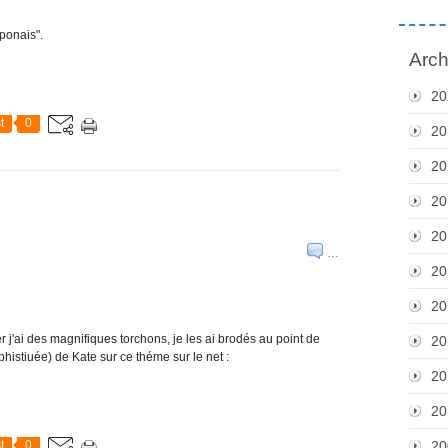
ponais".
Arch
20
t
0
20
20
20
20
…
20
20
er j'ai des magnifiques torchons, je les ai brodés au point de
20
ophistiuée) de Kate sur ce théme sur le net :
20
20
t
0
20