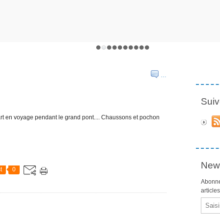
…
Suiv
rt en voyage pendant le grand pont.... Chaussons et pochon
News
t
0
Abonne
article
Email