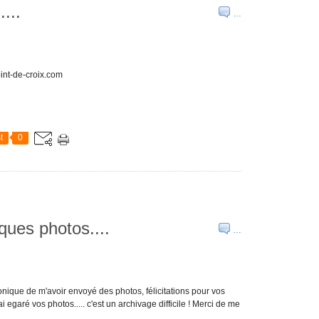
...
…
int-de-croix.com
t
0
lques photos....
…
ronique de m'avoir envoyé des photos, félicitations pour vos
 egaré vos photos..... c'est un archivage difficile ! Merci de me