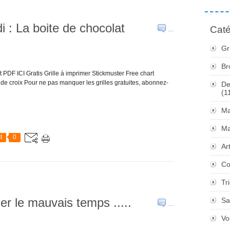
di : La boite de chocolat
Caté
…
Gr
Br
at PDF ICI Gratis Grille à imprimer Stickmuster Free chart
de croix Pour ne pas manquer les grilles gratuites, abonnez-
De
(1
Ma
Ma
t
0
Ar
Co
Tr
er le mauvais temps .....
Sa
…
Vo