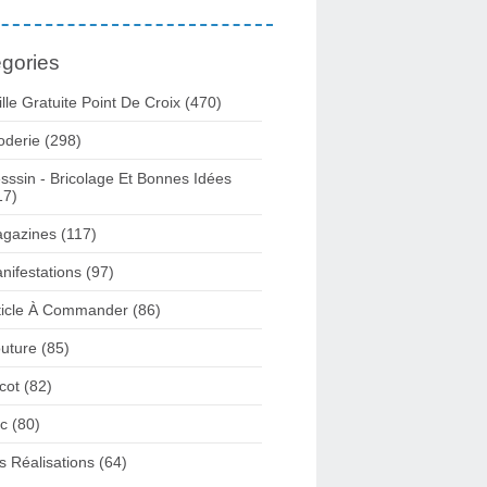
gories
ille Gratuite Point De Croix
(470)
oderie
(298)
sssin - Bricolage Et Bonnes Idées
17)
gazines
(117)
nifestations
(97)
ticle À Commander
(86)
uture
(85)
icot
(82)
c
(80)
s Réalisations
(64)