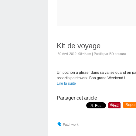
Kit de voyage
30 Avril 2012, 08:44am
|
Publié par BD couture
Un pochon à glisser dans sa valise quand on pa
assortis patchwork. Bon grand Weekend !
Lire la suite
Partager cet article
Repos
Patchwork