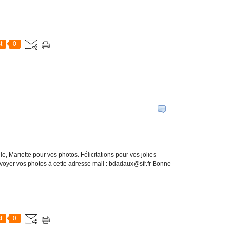
t
0
…
e, Mariette pour vos photos. Félicitations pour vos jolies
envoyer vos photos à cette adresse mail : bdadaux@sfr.fr Bonne
t
0