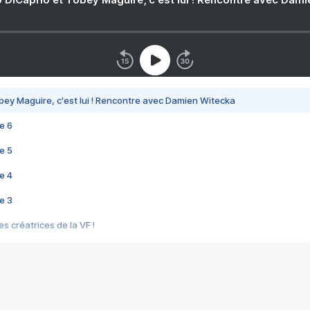
bey Maguire, c'est lui ! Rencontre avec Damien Witecka
e 6
e 5
e 4
e 3
s créatrices de la VF !
e 2
e 1
e Mektoub My Love arrive enfin ! Rencontre avec Shaïn Boumedine et Sal