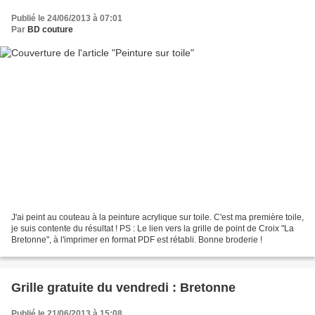
Publié le 24/06/2013 à 07:01
Par
BD couture
J'ai peint au couteau à la peinture acrylique sur toile. C'est ma première toile,
je suis contente du résultat ! PS : Le lien vers la grille de point de Croix "La
Bretonne", à l'imprimer en format PDF est rétabli. Bonne broderie !
Grille gratuite du vendredi : Bretonne
Publié le 21/06/2013 à 15:08