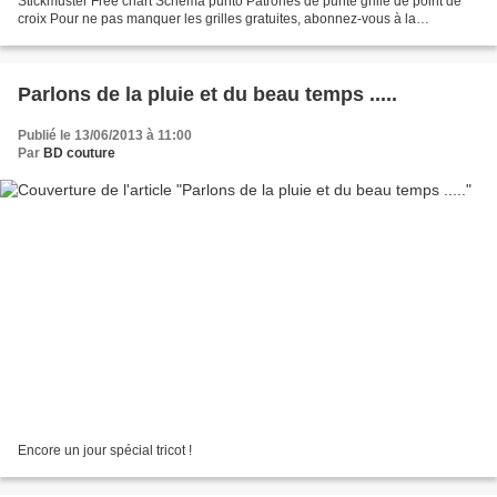
Stickmuster Free chart Schema punto Patrones de punte grille de point de
croix Pour ne pas manquer les grilles gratuites, abonnez-vous à la
newsletter et publication d'article...
Parlons de la pluie et du beau temps .....
Publié le 13/06/2013 à 11:00
Par
BD couture
Encore un jour spécial tricot !