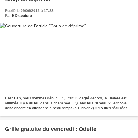
Publié le 09/06/2013 à 17:33
Par
BD couture
Il est 18 h, nous sommes début juin, il fait 13 degré dehors, la lumière est
allumée, il y a du feu dans la cheminée.... Quand fera t'il beau ? Je tricote
donc encore en attendant le beau temps (ou l'hiver ?) !! Moufles réalisées
avec de la laine Plassard,...
Grille gratuite du vendredi : Odette