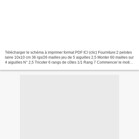
Télécharger le schéma à imprimer format PDF ICI (clic) Fourniture:2 pelotes
laine 10x10 cm 36 rgs/26 mailles jeu de 5 aiguilles 2,5 Monter 60 mailles sur
4 aiguilles N° 2,5 Tricoter 6 rangs de côtes 1/1 Rang 7 Commencer le motif
du poignée Rang 13 suivre...