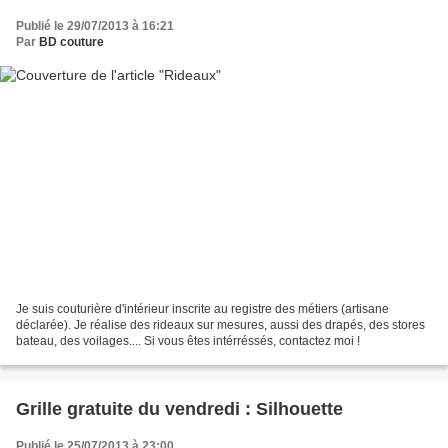
Publié le 29/07/2013 à 16:21
Par
BD couture
Je suis couturière d'intérieur inscrite au registre des métiers (artisane
déclarée). Je réalise des rideaux sur mesures, aussi des drapés, des stores
bateau, des voilages.... Si vous êtes intérréssés, contactez moi !
Grille gratuite du vendredi : Silhouette
Publié le 25/07/2013 à 23:00