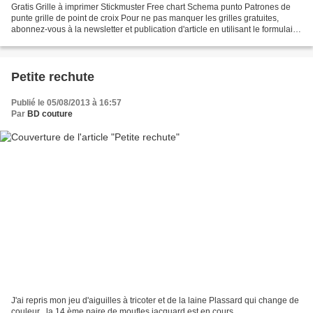
Gratis Grille à imprimer Stickmuster Free chart Schema punto Patrones de
punte grille de point de croix Pour ne pas manquer les grilles gratuites,
abonnez-vous à la newsletter et publication d'article en utilisant le formulaire
dans la colonne de gauche....
Petite rechute
Publié le 05/08/2013 à 16:57
Par
BD couture
J'ai repris mon jeu d'aiguilles à tricoter et de la laine Plassard qui change de
couleur . la 14 ème paire de moufles jacquard est en cours .