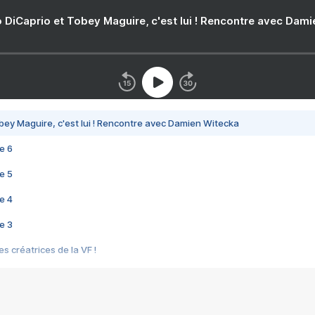
 DiCaprio et Tobey Maguire, c'est lui ! Rencontre avec Dam
bey Maguire, c'est lui ! Rencontre avec Damien Witecka
e 6
e 5
e 4
e 3
s créatrices de la VF !
e 2
e 1