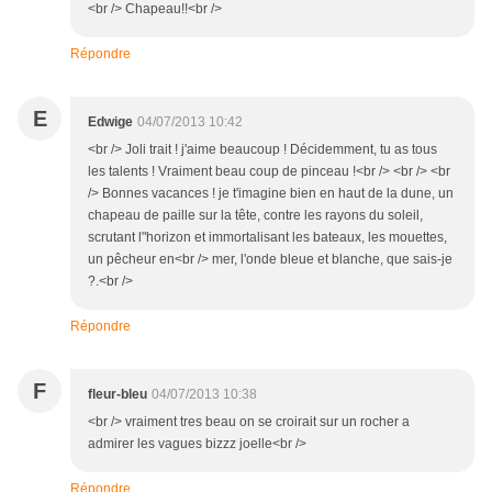
<br /> Chapeau!!<br />
Répondre
E
Edwige
04/07/2013 10:42
<br /> Joli trait ! j'aime beaucoup ! Décidemment, tu as tous
les talents ! Vraiment beau coup de pinceau !<br /> <br /> <br
/> Bonnes vacances ! je t'imagine bien en haut de la dune, un
chapeau de paille sur la tête, contre les rayons du soleil,
scrutant l"horizon et immortalisant les bateaux, les mouettes,
un pêcheur en<br /> mer, l'onde bleue et blanche, que sais-je
?.<br />
Répondre
F
fleur-bleu
04/07/2013 10:38
<br /> vraiment tres beau on se croirait sur un rocher a
admirer les vagues bizzz joelle<br />
Répondre