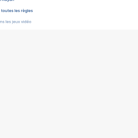
 toutes les règles
s les jeux vidéo
us choquant de Rockstar ? - Le scandale BULLY
e plus moche de Steam
du RÊVE tourne au CAUCHEMAR
pendant 8 heures
it… à tort
umiliés par un jeu vidéo
ire - Final Fantasy 8
ti un empire - Age of Empires
story DOFUS
tard, il crée l'un des pires jeux de tous les temps, MindsEye.