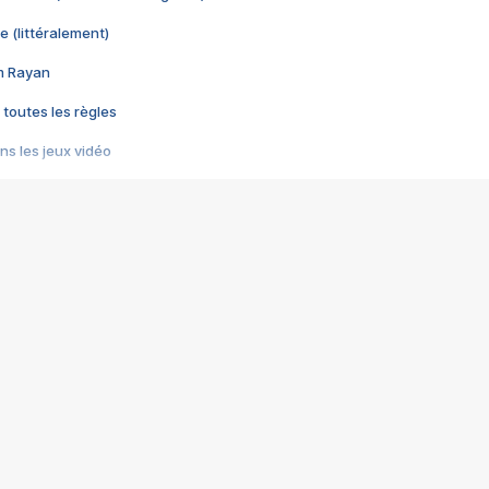
e (littéralement)
im Rayan
 toutes les règles
s les jeux vidéo
us choquant de Rockstar ? - Le scandale BULLY
e plus moche de Steam
du RÊVE tourne au CAUCHEMAR
pendant 8 heures
it… à tort
umiliés par un jeu vidéo
ire - Final Fantasy 8
ti un empire - Age of Empires