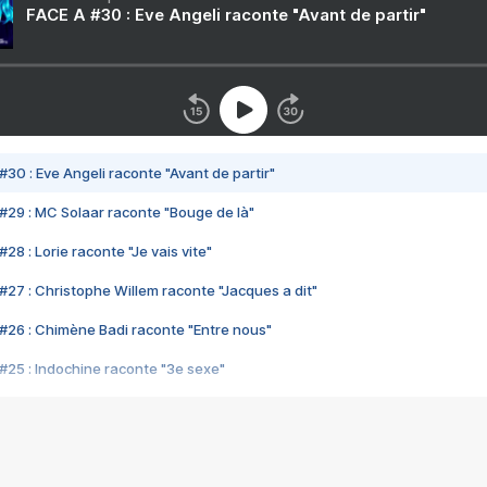
FACE A #30 : Eve Angeli raconte "Avant de partir"
#30 : Eve Angeli raconte "Avant de partir"
#29 : MC Solaar raconte "Bouge de là"
28 : Lorie raconte "Je vais vite"
#27 : Christophe Willem raconte "Jacques a dit"
#26 : Chimène Badi raconte "Entre nous"
#25 : Indochine raconte "3e sexe"
#24 : Zaho raconte "C'est chelou"
#23 : Patrick Bruel raconte "Au café des délices"
#22 : Kyo raconte "Le chemin"