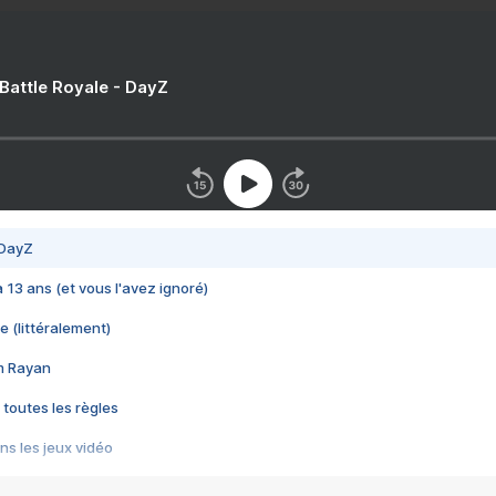
 Battle Royale - DayZ
 DayZ
 a 13 ans (et vous l'avez ignoré)
e (littéralement)
im Rayan
 toutes les règles
s les jeux vidéo
us choquant de Rockstar ? - Le scandale BULLY