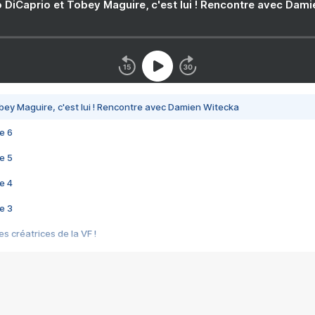
 DiCaprio et Tobey Maguire, c'est lui ! Rencontre avec Dam
bey Maguire, c'est lui ! Rencontre avec Damien Witecka
e 6
e 5
e 4
e 3
s créatrices de la VF !
e 2
e 1
e Mektoub My Love arrive enfin ! Rencontre avec Shaïn Boumedine et Sal