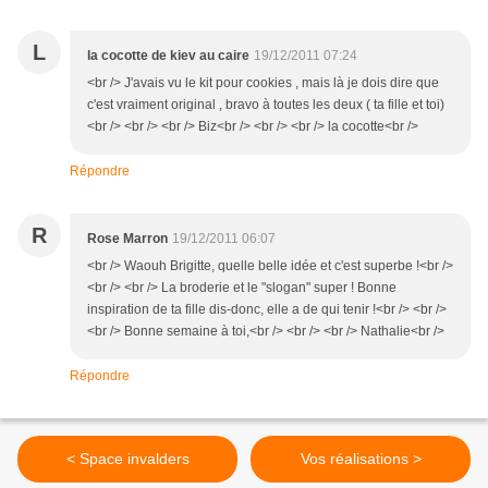
L
la cocotte de kiev au caire
19/12/2011 07:24
<br /> J'avais vu le kit pour cookies , mais là je dois dire que
c'est vraiment original , bravo à toutes les deux ( ta fille et toi)
<br /> <br /> <br /> Biz<br /> <br /> <br /> la cocotte<br />
Répondre
R
Rose Marron
19/12/2011 06:07
<br /> Waouh Brigitte, quelle belle idée et c'est superbe !<br />
<br /> <br /> La broderie et le "slogan" super ! Bonne
inspiration de ta fille dis-donc, elle a de qui tenir !<br /> <br />
<br /> Bonne semaine à toi,<br /> <br /> <br /> Nathalie<br />
Répondre
< Space invalders
Vos réalisations >