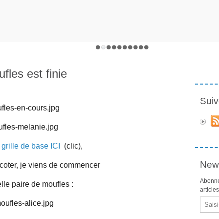
fles est finie
Suiv
 grille de base ICI
(clic),
News
icoter, je viens de commencer
Abonne
le paire de moufles :
article
Email