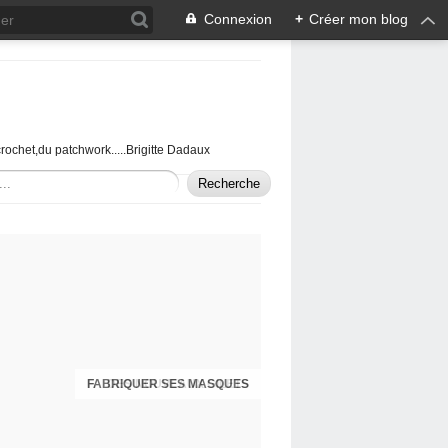
Connexion
+
Créer mon blog
u crochet,du patchwork.....Brigitte Dadaux
DES NOUVEAUX GILETS