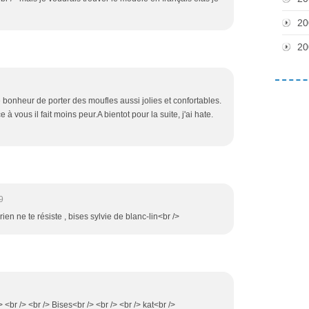
20
20
e bonheur de porter des moufles aussi jolies et confortables.
e à vous il fait moins peur.A bientot pour la suite, j'ai hate.
9
rien ne te résiste , bises sylvie de blanc-lin<br />
/> <br /> <br /> Bises<br /> <br /> <br /> kat<br />