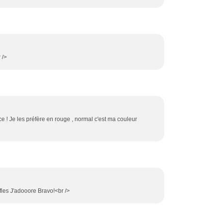
 />
nce ! Je les préfère en rouge , normal c'est ma couleur
ufles J'adooore Bravo!<br />