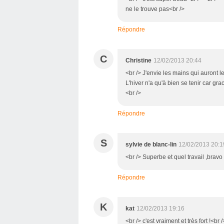
ne le trouve pas<br />
Répondre
C
Christine
12/02/2013 20:44
<br /> J'envie les mains qui auront l
L'hiver n'a qu'à bien se tenir car grac
<br />
Répondre
S
sylvie de blanc-lin
12/02/2013 20:1
<br /> Superbe et quel travail ,bravo 
Répondre
K
kat
12/02/2013 19:16
<br /> c'est vraiment et très fort !<br 