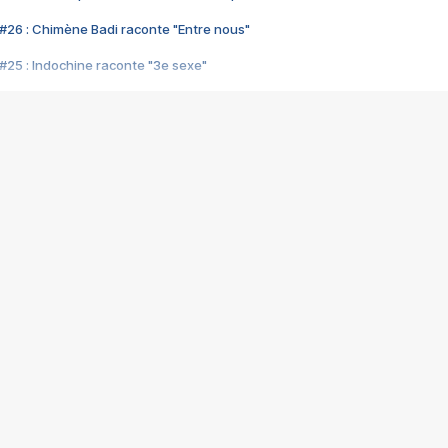
#26 : Chimène Badi raconte "Entre nous"
#25 : Indochine raconte "3e sexe"
#24 : Zaho raconte "C'est chelou"
#23 : Patrick Bruel raconte "Au café des délices"
#22 : Kyo raconte "Le chemin"
#21 : Nolwenn Leroy raconte "Cassé"
#20 : Patrick Hernandez raconte "Born to be alive"
#19 : Lorie raconte "Près de moi"
#18 : Michael Jones raconte "A nos actes manqués" (avec Jean-Jacque
#17 : Khaled raconte "Aïcha"
#16 : Corneille raconte "Parce qu'on vient de loin"
#15 : Indochine raconte "L'aventurier"