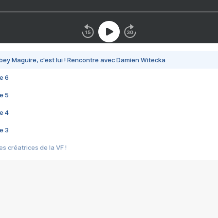
bey Maguire, c'est lui ! Rencontre avec Damien Witecka
e 6
e 5
e 4
e 3
s créatrices de la VF !
e 2
e 1
e Mektoub My Love arrive enfin ! Rencontre avec Shaïn Boumedine et Sal
i : après Toni en famille