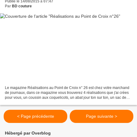
Publié le 14/08/2015 à 07:47
Par
BD couture
Le magazine Réalisations au Point de Croix n° 26 est chez votre marchand
de journaux, dans ce magazine vous trouverez 4 réalisations que j'ai crées
pour vous, un coussin aux coquelicots, un abat jour ton sur ton, un sac de
plage et des essuie-main. J'espère...
< Page précédente
Page suivante >
Hébergé par Overblog