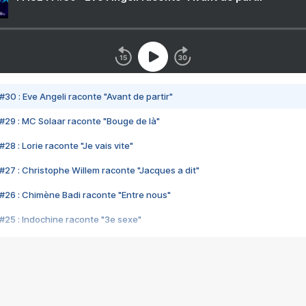
#30 : Eve Angeli raconte "Avant de partir"
#29 : MC Solaar raconte "Bouge de là"
28 : Lorie raconte "Je vais vite"
#27 : Christophe Willem raconte "Jacques a dit"
#26 : Chimène Badi raconte "Entre nous"
#25 : Indochine raconte "3e sexe"
#24 : Zaho raconte "C'est chelou"
#23 : Patrick Bruel raconte "Au café des délices"
#22 : Kyo raconte "Le chemin"