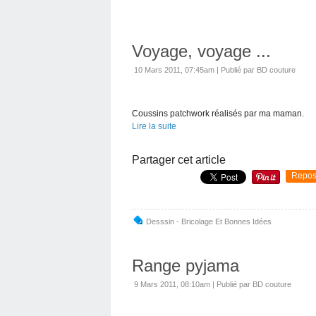
Voyage, voyage ...
10 Mars 2011, 07:45am
|
Publié par BD couture
Coussins patchwork réalisés par ma maman.
Lire la suite
Partager cet article
Repos
Desssin - Bricolage Et Bonnes Idées
Range pyjama
9 Mars 2011, 08:10am
|
Publié par BD couture