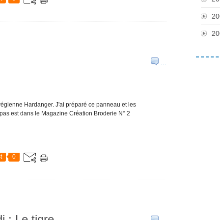
20
20
…
rvégienne Hardanger. J'ai préparé ce panneau et les
 pas est dans le Magazine Création Broderie N° 2
t
0
i : Le tigre