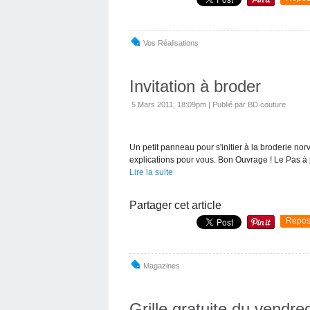
Vos Réalisations
Invitation à broder
5 Mars 2011, 18:09pm
|
Publié par BD couture
Un petit panneau pour s'initier à la broderie no
explications pour vous. Bon Ouvrage ! Le Pas à
Lire la suite
Partager cet article
Repos
Magazines
Grille gratuite du vendred