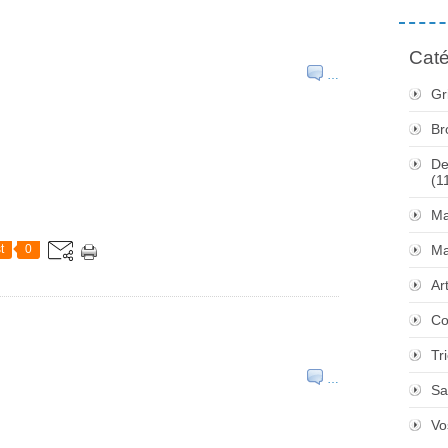
Caté
…
Gr
Br
De
(1
Ma
t
0
Ma
Ar
Co
Tr
…
Sa
Vo