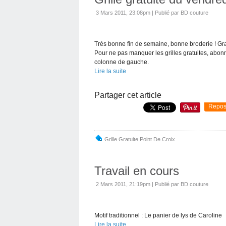
3 Mars 2011, 23:08pm
|
Publié par BD couture
Trés bonne fin de semaine, bonne broderie ! Gr
Pour ne pas manquer les grilles gratuites, abonn
colonne de gauche.
Lire la suite
Partager cet article
Repos
Grille Gratuite Point De Croix
Travail en cours
2 Mars 2011, 21:19pm
|
Publié par BD couture
Motif traditionnel : Le panier de lys de Caroline
Lire la suite