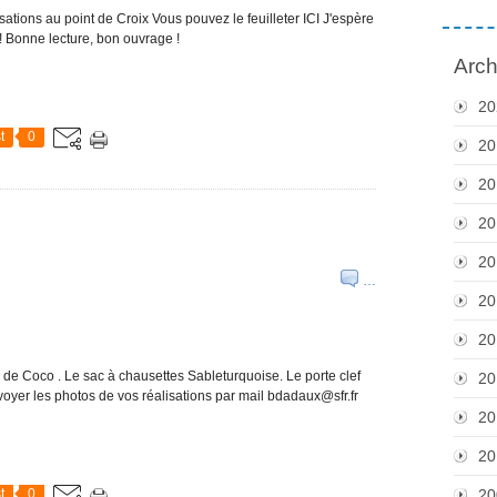
tions au point de Croix Vous pouvez le feuilleter ICI J'espère
! Bonne lecture, bon ouvrage !
Arch
20
t
0
20
20
20
20
…
20
20
rie de Coco . Le sac à chausettes Sableturquoise. Le porte clef
20
nvoyer les photos de vos réalisations par mail bdadaux@sfr.fr
20
20
t
0
20