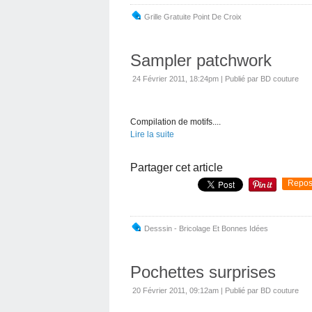
Grille Gratuite Point De Croix
Sampler patchwork
24 Février 2011, 18:24pm
|
Publié par BD couture
Compilation de motifs....
Lire la suite
Partager cet article
Repos
Desssin - Bricolage Et Bonnes Idées
Pochettes surprises
20 Février 2011, 09:12am
|
Publié par BD couture