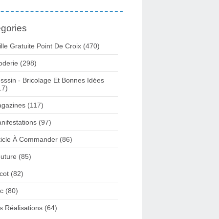
gories
ille Gratuite Point De Croix
(470)
oderie
(298)
sssin - Bricolage Et Bonnes Idées
17)
gazines
(117)
nifestations
(97)
ticle À Commander
(86)
uture
(85)
icot
(82)
c
(80)
s Réalisations
(64)