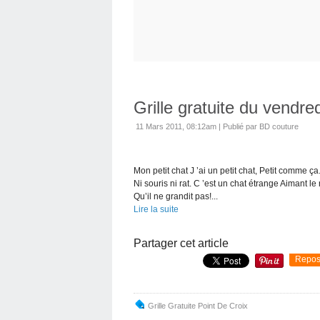
Grille gratuite du vendre
11 Mars 2011, 08:12am
|
Publié par BD couture
Mon petit chat J ’ai un petit chat, Petit comme 
Ni souris ni rat. C ’est un chat étrange Aimant le
Qu’il ne grandit pas!...
Lire la suite
Partager cet article
Repos
Grille Gratuite Point De Croix