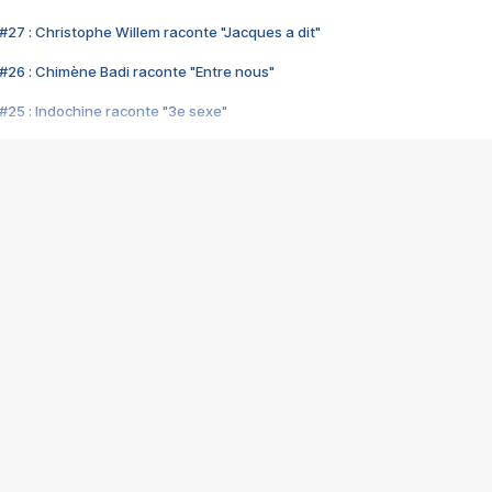
#27 : Christophe Willem raconte "Jacques a dit"
#26 : Chimène Badi raconte "Entre nous"
#25 : Indochine raconte "3e sexe"
#24 : Zaho raconte "C'est chelou"
#23 : Patrick Bruel raconte "Au café des délices"
#22 : Kyo raconte "Le chemin"
#21 : Nolwenn Leroy raconte "Cassé"
#20 : Patrick Hernandez raconte "Born to be alive"
#19 : Lorie raconte "Près de moi"
#18 : Michael Jones raconte "A nos actes manqués" (avec Jean-Jacque
#17 : Khaled raconte "Aïcha"
#16 : Corneille raconte "Parce qu'on vient de loin"