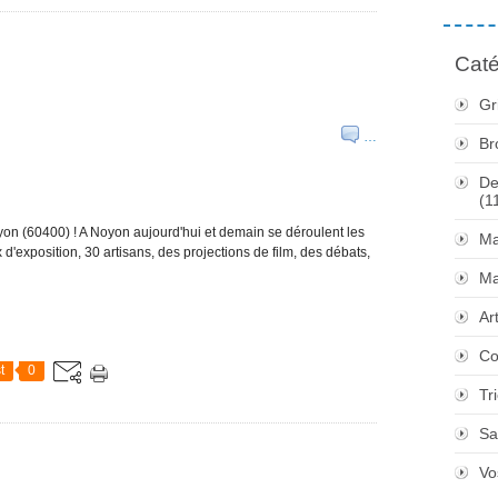
Caté
Gr
…
Br
De
(1
oyon (60400) ! A Noyon aujourd'hui et demain se déroulent les
Ma
d'exposition, 30 artisans, des projections de film, des débats,
Ma
Ar
Co
t
0
Tr
Sa
Vo