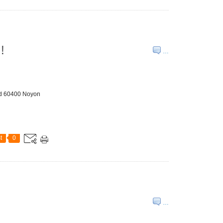
!
…
and 60400 Noyon
t
0
…