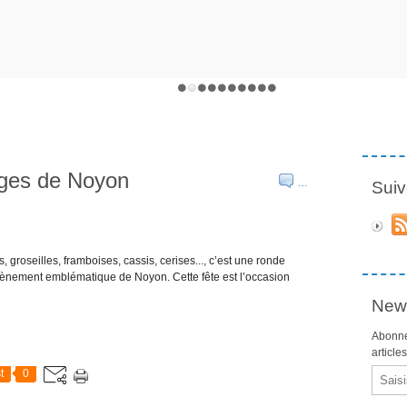
uges de Noyon
…
Suiv
 groseilles, framboises, cassis, cerises..., c’est une ronde
évènement emblématique de Noyon. Cette fête est l’occasion
News
Abonne
article
Email
t
0