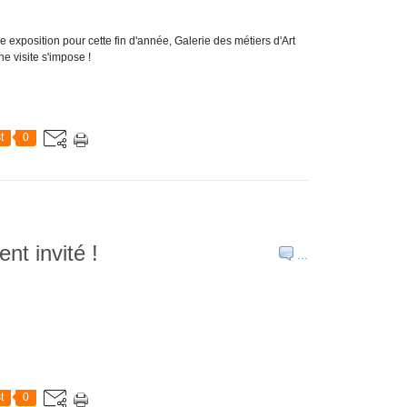
e exposition pour cette fin d'année, Galerie des métiers d'Art
e visite s'impose !
t
0
t invité !
…
t
0