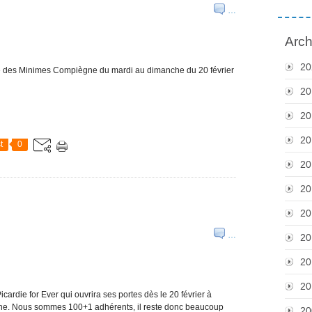
…
Arch
20
rre des Minimes Compiègne du mardi au dimanche du 20 février
20
20
20
t
0
20
20
20
…
20
20
20
icardie for Ever qui ouvrira ses portes dès le 20 février à
ne. Nous sommes 100+1 adhérents, il reste donc beaucoup
20