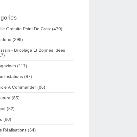
gories
ille Gratuite Point De Croix
(470)
oderie
(298)
sssin - Bricolage Et Bonnes Idées
17)
gazines
(117)
nifestations
(97)
ticle À Commander
(86)
uture
(85)
icot
(82)
c
(80)
s Réalisations
(64)