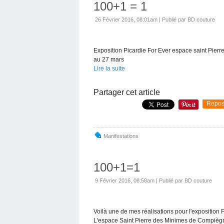
100+1 = 1
26 Février 2016, 08:01am
|
Publié par BD couture
Exposition Picardie For Ever espace saint Pie
au 27 mars
Lire la suite
Partager cet article
Repos
Manifestations
100+1=1
9 Février 2016, 08:58am
|
Publié par BD couture
Voilà une de mes réalisations pour l'exposition P
L'espace Saint Pierre des Minimes de Compièg