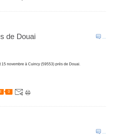
ès de Douai
…
et 15 novembre à Cuincy (59553) près de Douai.
t
0
…