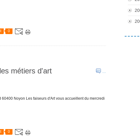
20
20
t
0
 des métiers d'art
…
nd 60400 Noyon Les faiseurs d'Art vous accueillent du mercredi
t
0