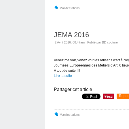
Manifestations
JEMA 2016
2 Avril 2016, 08:47am
|
Publié par BD couture
Venez me voir, venez voir les artisans d'art à N
Journées Européennes des Métiers d'Art, 6 lieux 
A tout de suite !!!!
Lire la suite
Partager cet article
Repos
Manifestations