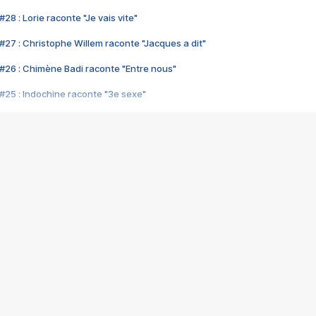
28 : Lorie raconte "Je vais vite"
#27 : Christophe Willem raconte "Jacques a dit"
#26 : Chimène Badi raconte "Entre nous"
#25 : Indochine raconte "3e sexe"
#24 : Zaho raconte "C'est chelou"
#23 : Patrick Bruel raconte "Au café des délices"
#22 : Kyo raconte "Le chemin"
#21 : Nolwenn Leroy raconte "Cassé"
#20 : Patrick Hernandez raconte "Born to be alive"
#19 : Lorie raconte "Près de moi"
#18 : Michael Jones raconte "A nos actes manqués" (avec Jean-Jacque
#17 : Khaled raconte "Aïcha"