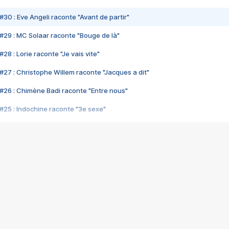
#30 : Eve Angeli raconte "Avant de partir"
#29 : MC Solaar raconte "Bouge de là"
28 : Lorie raconte "Je vais vite"
#27 : Christophe Willem raconte "Jacques a dit"
#26 : Chimène Badi raconte "Entre nous"
#25 : Indochine raconte "3e sexe"
#24 : Zaho raconte "C'est chelou"
#23 : Patrick Bruel raconte "Au café des délices"
#22 : Kyo raconte "Le chemin"
#21 : Nolwenn Leroy raconte "Cassé"
#20 : Patrick Hernandez raconte "Born to be alive"
#19 : Lorie raconte "Près de moi"