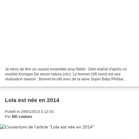
Je viens de finir un nouvel ensemble pour Bébé : Gilet réalisé d'après un
modéle Korrigan De rerum natura (clic). Le bonnet (3/6 mois) est une
réalisation maison : Bonnet tricoté avec de la laine Super Baby Phildar
monter 120 mailles sur 4 aiguilles 2,5...
Lola est née en 2014
Publié le 29/01/2014 à 12:01
Par
BD couture