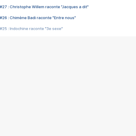
#27 : Christophe Willem raconte "Jacques a dit"
#26 : Chimène Badi raconte "Entre nous"
#25 : Indochine raconte "3e sexe"
#24 : Zaho raconte "C'est chelou"
#23 : Patrick Bruel raconte "Au café des délices"
#22 : Kyo raconte "Le chemin"
#21 : Nolwenn Leroy raconte "Cassé"
#20 : Patrick Hernandez raconte "Born to be alive"
#19 : Lorie raconte "Près de moi"
#18 : Michael Jones raconte "A nos actes manqués" (avec Jean-Jacque
#17 : Khaled raconte "Aïcha"
#16 : Corneille raconte "Parce qu'on vient de loin"