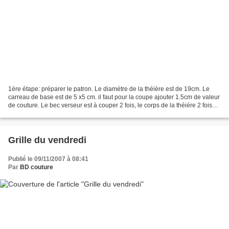
1ére étape: préparer le patron. Le diamétre de la théière est de 19cm. Le
carreau de base est de 5 x5 cm. il faut pour la coupe ajouter 1.5cm de valeur
de couture. Le bec verseur est à couper 2 fois, le corps de la théiére 2 fois
pour le dessus, 2 fois...
Grille du vendredi
Publié le 09/11/2007 à 08:41
Par
BD couture