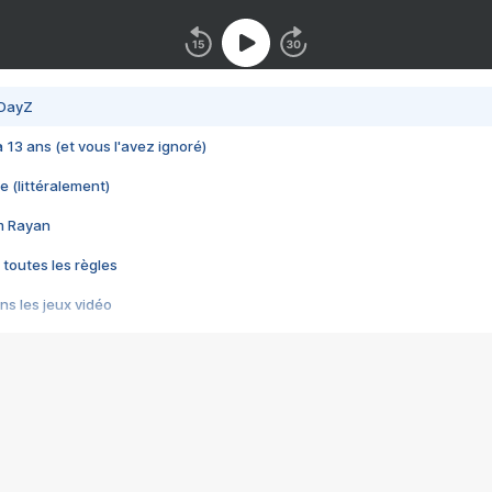
 DayZ
 a 13 ans (et vous l'avez ignoré)
e (littéralement)
im Rayan
 toutes les règles
s les jeux vidéo
us choquant de Rockstar ? - Le scandale BULLY
e plus moche de Steam
du RÊVE tourne au CAUCHEMAR
pendant 8 heures