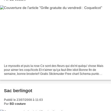
Le myosotis et puis la rose Ce sont des fleurs qui dis'nt quèqu' chose Mais
pour aimer les coqu'licots Et n'aimer qu'ça faut être idiot Bonne fin de
semaine, bonne broderie!! Gratis Stickmuster Free chart Schema punto
Patrones de punte de cruz Haft na...
Sac berlingot
Publié le 23/07/2008 à 11:03
Par
BD couture