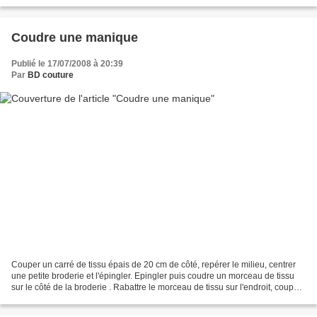
Coudre une manique
Publié le 17/07/2008 à 20:39
Par
BD couture
Couper un carré de tissu épais de 20 cm de côté, repérer le milieu, centrer
une petite broderie et l'épingler. Epingler puis coudre un morceau de tissu
sur le côté de la broderie . Rabattre le morceau de tissu sur l'endroit, couper
l'excés de tissu. Répéter...