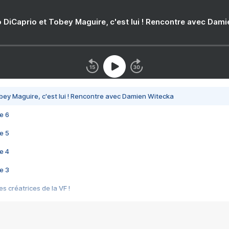
 DiCaprio et Tobey Maguire, c'est lui ! Rencontre avec Dam
bey Maguire, c'est lui ! Rencontre avec Damien Witecka
e 6
e 5
e 4
e 3
s créatrices de la VF !
e 2
e 1