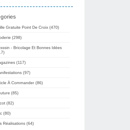
gories
ille Gratuite Point De Croix
(470)
oderie
(298)
sssin - Bricolage Et Bonnes Idées
17)
gazines
(117)
nifestations
(97)
ticle À Commander
(86)
uture
(85)
icot
(82)
c
(80)
s Réalisations
(64)