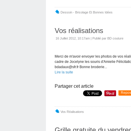
Desssin - Bricolage Et Bonnes Idées
Vos réalisations
16 Juillet 2012, 10:17am
|
Publié par BD couture
Merci de m'avoir envoyer les photos de vos réal
cadre de Jocelyne les souris d'Amielie Félicitati
bdadaux@sfr.fr Bonne broderie...
Lire la suite
Partager cet article
Repos
Vos Réalisations
Grille gratuite du vendre