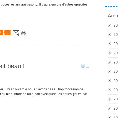
es, est un vrai trésor..... Il y aura encore d'autres épisodes.
Arch
20
t
0
20
20
20
20
ait beau !
…
20
20
er.... Ici en Picardie nous n'avons pas eu trop l'occasion de
20
ait du bien! Broderie au ruban avec quelques perles, j'ai trouvé
20
20
20