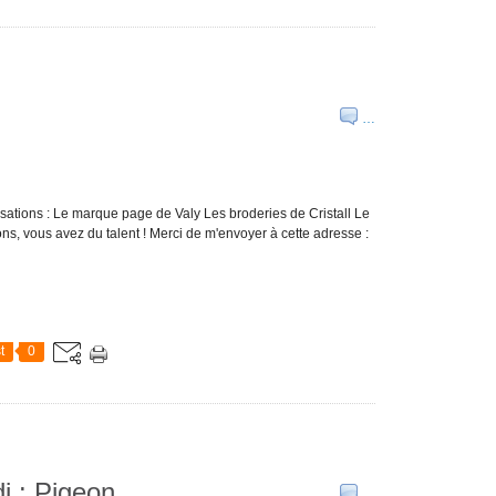
…
isations : Le marque page de Valy Les broderies de Cristall Le
ons, vous avez du talent ! Merci de m'envoyer à cette adresse :
t
0
di : Pigeon
…