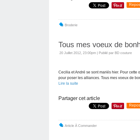
Repos
Broderie
Tous mes voeux de bonh
20 Juillet 2012, 23:00pm
|
Publié par BD couture
Cecilia et André se sont mariés hier. Pour cet
pour poser les alliances. Tous mes voeux de bo
Lire la suite
Partager cet article
Repos
Article À Commander