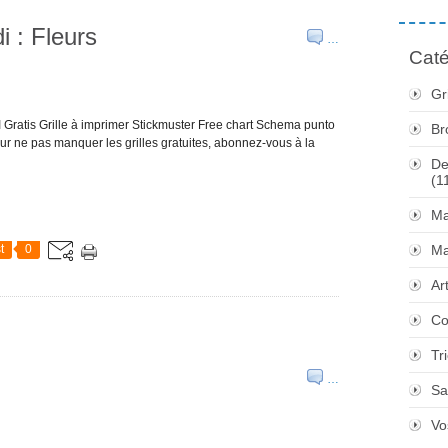
i : Fleurs
…
Caté
Gr
I Gratis Grille à imprimer Stickmuster Free chart Schema punto
Br
our ne pas manquer les grilles gratuites, abonnez-vous à la
De
(1
Ma
t
0
Ma
Ar
Co
Tr
…
Sa
Vo