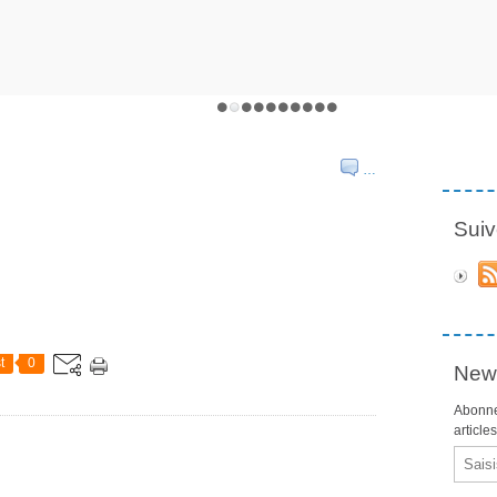
…
Suiv
t
0
News
Abonne
article
Email