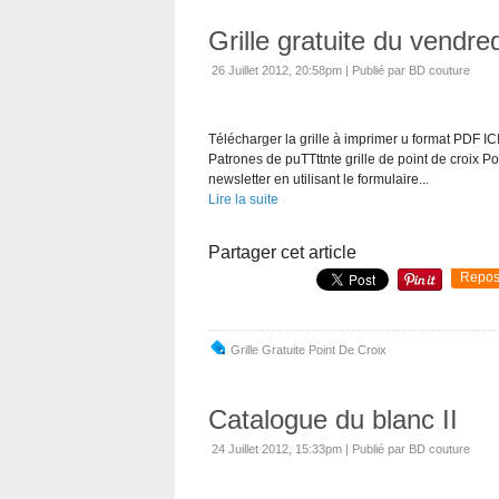
Grille gratuite du vendred
26 Juillet 2012, 20:58pm
|
Publié par BD couture
Télécharger la grille à imprimer u format PDF IC
Patrones de puTTttnte grille de point de croix P
newsletter en utilisant le formulaire...
Lire la suite
Partager cet article
Repos
Grille Gratuite Point De Croix
Catalogue du blanc II
24 Juillet 2012, 15:33pm
|
Publié par BD couture