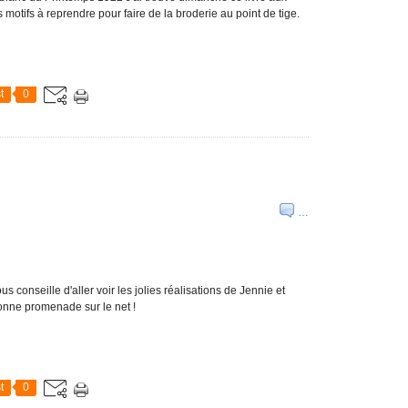
s motifs à reprendre pour faire de la broderie au point de tige.
t
0
…
 conseille d'aller voir les jolies réalisations de Jennie et
 Bonne promenade sur le net !
t
0