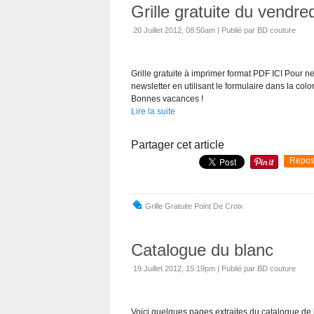
Grille gratuite du vendred
20 Juillet 2012, 08:50am
|
Publié par BD couture
Grille gratuite à imprimer format PDF ICI Pour n
newsletter en utilisant le formulaire dans la co
Bonnes vacances !
Lire la suite
Partager cet article
Repos
Grille Gratuite Point De Croix
Catalogue du blanc
19 Juillet 2012, 15:19pm
|
Publié par BD couture
Voici quelques pages extraites du catalogue de 