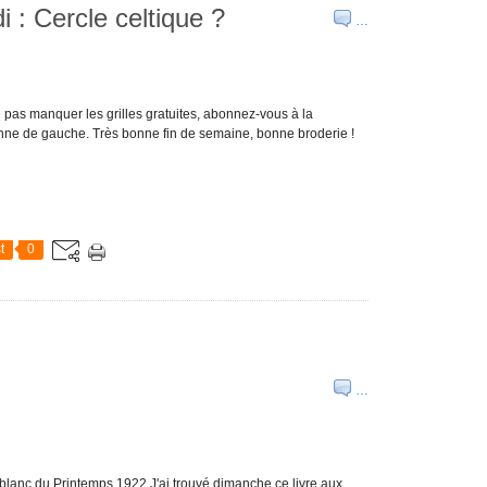
i : Cercle celtique ?
…
e pas manquer les grilles gratuites, abonnez-vous à la
lonne de gauche. Très bonne fin de semaine, bonne broderie !
t
0
…
blanc du Printemps 1922 J'ai trouvé dimanche ce livre aux