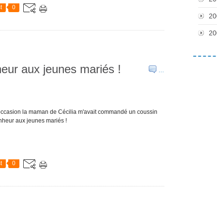
t
0
20
20
eur aux jeunes mariés !
…
te occasion la maman de Cécilia m'avait commandé un coussin
nheur aux jeunes mariés !
t
0