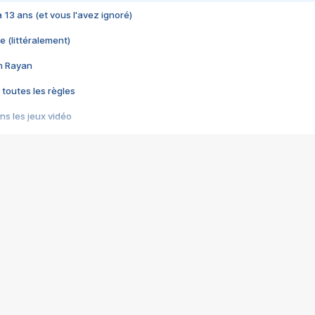
 a 13 ans (et vous l'avez ignoré)
e (littéralement)
im Rayan
 toutes les règles
s les jeux vidéo
us choquant de Rockstar ? - Le scandale BULLY
e plus moche de Steam
du RÊVE tourne au CAUCHEMAR
pendant 8 heures
it… à tort
umiliés par un jeu vidéo
ire - Final Fantasy 8