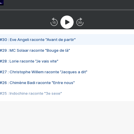
#30 : Eve Angeli raconte "Avant de partir"
#29 : MC Solaar raconte "Bouge de là"
28 : Lorie raconte "Je vais vite"
#27 : Christophe Willem raconte "Jacques a dit"
#26 : Chimène Badi raconte "Entre nous"
#25 : Indochine raconte "3e sexe"
#24 : Zaho raconte "C'est chelou"
#23 : Patrick Bruel raconte "Au café des délices"
#22 : Kyo raconte "Le chemin"