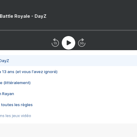
 Battle Royale - DayZ
 DayZ
 a 13 ans (et vous l'avez ignoré)
e (littéralement)
im Rayan
 toutes les règles
s les jeux vidéo
us choquant de Rockstar ? - Le scandale BULLY