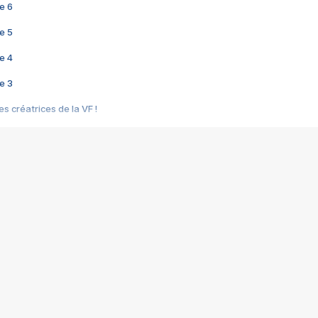
e 6
e 5
e 4
e 3
s créatrices de la VF !
e 2
e 1
e Mektoub My Love arrive enfin ! Rencontre avec Shaïn Boumedine et Sal
i : après Toni en famille
elle réalise le bouleversant Dites lui que je l'aime
ais ! Rencontre autour de Vie privée de Rebecca Zlotowski
 de Marguerite, Grave... Rencontre avec Ella Rumpf
 Les Rêveurs, un film intime sur la santé mentale