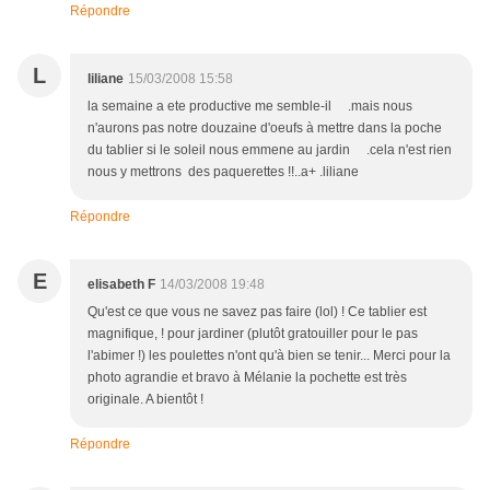
Répondre
L
liliane
15/03/2008 15:58
la semaine a ete productive me semble-il .mais nous
n'aurons pas notre douzaine d'oeufs à mettre dans la poche
du tablier si le soleil nous emmene au jardin .cela n'est rien
nous y mettrons des paquerettes !!..a+ .liliane
Répondre
E
elisabeth F
14/03/2008 19:48
Qu'est ce que vous ne savez pas faire (lol) ! Ce tablier est
magnifique, ! pour jardiner (plutôt gratouiller pour le pas
l'abimer !) les poulettes n'ont qu'à bien se tenir... Merci pour la
photo agrandie et bravo à Mélanie la pochette est très
originale. A bientôt !
Répondre