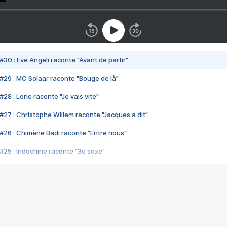
#30 : Eve Angeli raconte "Avant de partir"
#29 : MC Solaar raconte "Bouge de là"
28 : Lorie raconte "Je vais vite"
#27 : Christophe Willem raconte "Jacques a dit"
#26 : Chimène Badi raconte "Entre nous"
#25 : Indochine raconte "3e sexe"
#24 : Zaho raconte "C'est chelou"
#23 : Patrick Bruel raconte "Au café des délices"
#22 : Kyo raconte "Le chemin"
#21 : Nolwenn Leroy raconte "Cassé"