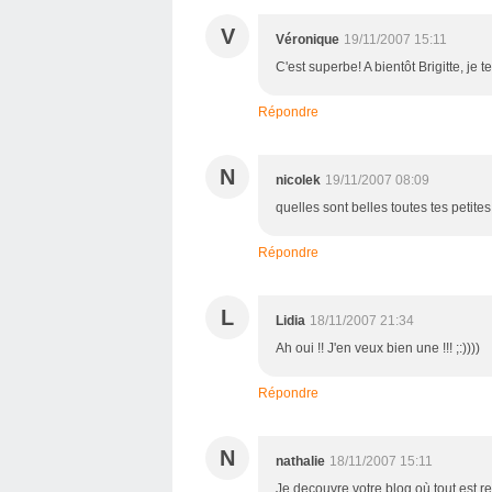
V
Véronique
19/11/2007 15:11
C'est superbe! A bientôt Brigitte, je te
Répondre
N
nicolek
19/11/2007 08:09
quelles sont belles toutes tes petite
Répondre
L
Lidia
18/11/2007 21:34
Ah oui !! J'en veux bien une !!! ;:))))
Répondre
N
nathalie
18/11/2007 15:11
Je decouvre votre blog où tout est r