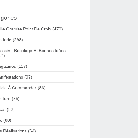
gories
ille Gratuite Point De Croix
(470)
oderie
(298)
sssin - Bricolage Et Bonnes Idées
17)
gazines
(117)
nifestations
(97)
ticle À Commander
(86)
uture
(85)
icot
(82)
c
(80)
s Réalisations
(64)