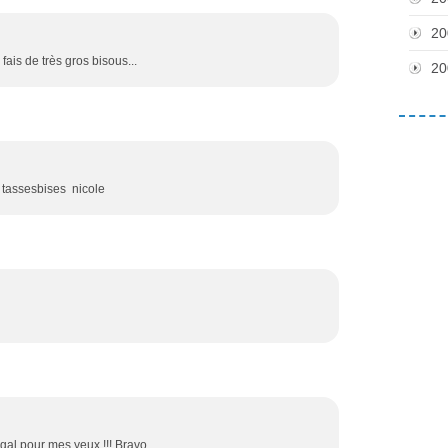
20
 fais de très gros bisous...
20
s tassesbises nicole
egal pour mes yeux !!! Bravo