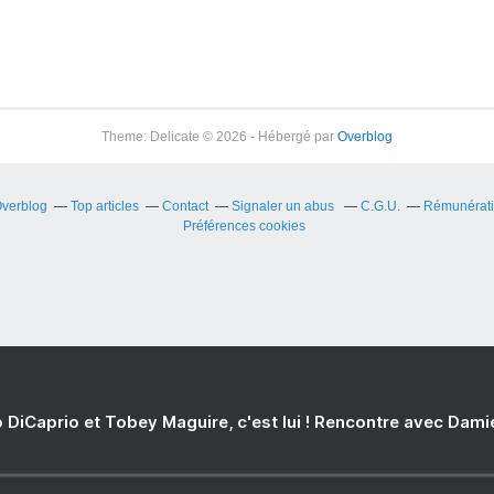
Theme: Delicate © 2026 - Hébergé par
Overblog
Overblog
Top articles
Contact
Signaler un abus
C.G.U.
Rémunératio
Préférences cookies
 DiCaprio et Tobey Maguire, c'est lui ! Rencontre avec Dam