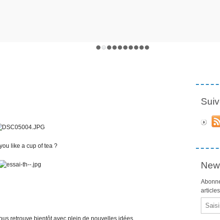
Suiv
ou like a cup of tea ?
News
Abonne
article
Email
ous retrouve bientôt avec plein de nouvelles idées.