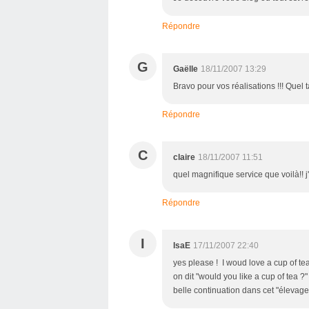
Répondre
G
Gaëlle
18/11/2007 13:29
Bravo pour vos réalisations !!! Quel ta
Répondre
C
claire
18/11/2007 11:51
quel magnifique service que voilà!! j
Répondre
I
IsaE
17/11/2007 22:40
yes please ! I woud love a cup of tea 
on dit "would you like a cup of tea ?" 
belle continuation dans cet "élevage