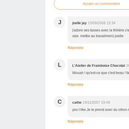
Ajouter un commentaire
J
joelle jay
15/09/2008 15:34
j'adore ses tasses avec la théière c
vais mettre au travailmerci joelle
Répondre
L
L'Atelier de Framboise Chocolat
2
Wouah ! qu'est-ce que c'est beau ! f
Répondre
C
cathe
19/11/2007 19:49
yes I like.Je le prend avec du citro
Répondre