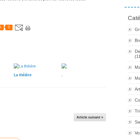
Caté
t
0
Gr
Br
De
(1
Ma
La théière
.
Ma
Ar
Co
Tr
Article suivant »
Sa
Vo