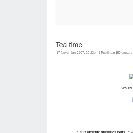
Tea time
17 Novembre 2007, 20:23pm
|
Publié par BD couture
Would y
Je suis absente quelques jours, je v