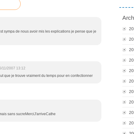
Arch
20
'est sympa de nous avoir mis les explications je pense que je
20
20
20
6/11/2007 13:12
20
aut que je trouve vraiment du temps pour en confectionner
20
20
20
20
n mais sans sucreMerciJ'arriveCathe
20
20