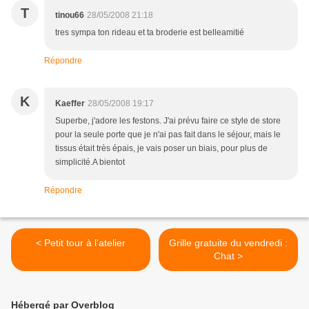
T
tinou66
28/05/2008 21:18
tres sympa ton rideau et ta broderie est belleamitié
Répondre
K
Kaeffer
28/05/2008 19:17
Superbe, j'adore les festons. J'ai prévu faire ce style de store
pour la seule porte que je n'ai pas fait dans le séjour, mais le
tissus était très épais, je vais poser un biais, pour plus de
simplicité.A bientot
Répondre
< Petit tour à l'atelier
Grille gratuite du vendredi :
Chat >
Hébergé par Overblog