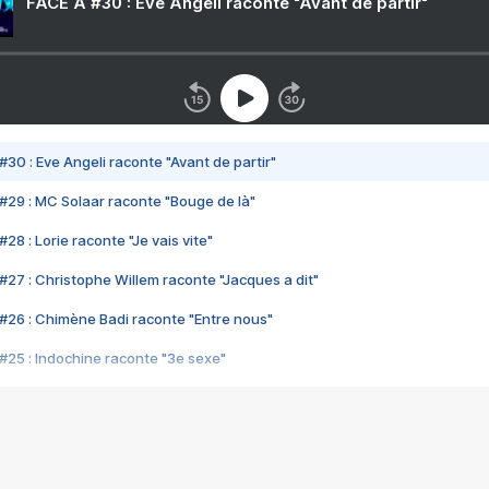
FACE A #30 : Eve Angeli raconte "Avant de partir"
#30 : Eve Angeli raconte "Avant de partir"
#29 : MC Solaar raconte "Bouge de là"
28 : Lorie raconte "Je vais vite"
#27 : Christophe Willem raconte "Jacques a dit"
#26 : Chimène Badi raconte "Entre nous"
#25 : Indochine raconte "3e sexe"
#24 : Zaho raconte "C'est chelou"
#23 : Patrick Bruel raconte "Au café des délices"
#22 : Kyo raconte "Le chemin"