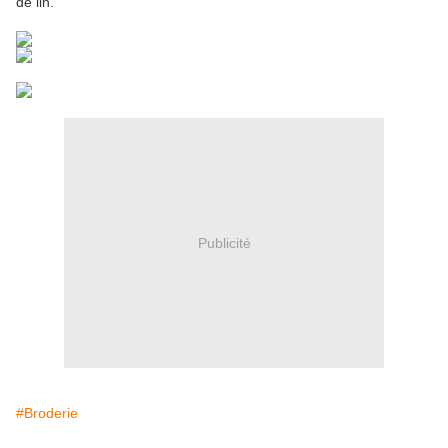
de lin.
Publicité
#Broderie