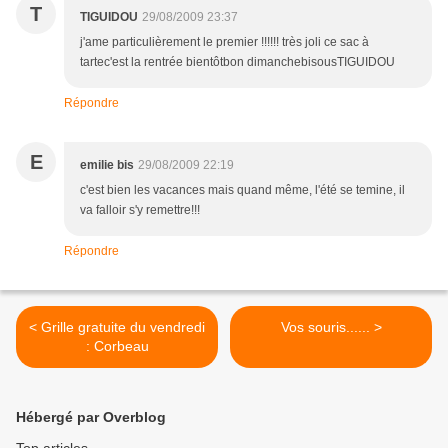
T
TIGUIDOU
29/08/2009 23:37
j'ame particulièrement le premier !!!!!! très joli ce sac à
tartec'est la rentrée bientôtbon dimanchebisousTIGUIDOU
Répondre
E
emilie bis
29/08/2009 22:19
c'est bien les vacances mais quand même, l'été se temine, il
va falloir s'y remettre!!!
Répondre
< Grille gratuite du vendredi
Vos souris...... >
: Corbeau
Hébergé par Overblog