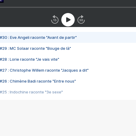
#30 : Eve Angeli raconte "Avant de partir"
#29 : MC Solaar raconte "Bouge de là"
28 : Lorie raconte "Je vais vite"
#27 : Christophe Willem raconte "Jacques a dit"
#26 : Chimène Badi raconte "Entre nous"
#25 : Indochine raconte "3e sexe"
#24 : Zaho raconte "C'est chelou"
#23 : Patrick Bruel raconte "Au café des délices"
#22 : Kyo raconte "Le chemin"
#21 : Nolwenn Leroy raconte "Cassé"