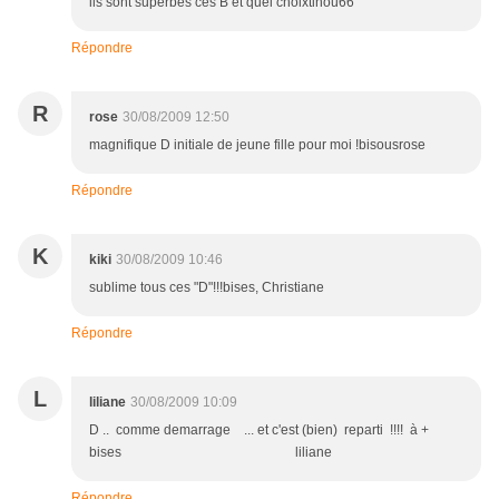
ils sont superbes ces B et quel choixtinou66
Répondre
R
rose
30/08/2009 12:50
magnifique D initiale de jeune fille pour moi !bisousrose
Répondre
K
kiki
30/08/2009 10:46
sublime tous ces "D"!!!bises, Christiane
Répondre
L
liliane
30/08/2009 10:09
D .. comme demarrage ... et c'est (bien) reparti !!!! à +
bises liliane
Répondre